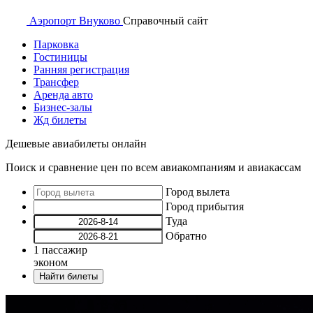
Аэропорт
Внуково
Справочный
сайт
Парковка
Гостиницы
Ранняя регистрация
Трансфер
Аренда авто
Бизнес-залы
Жд билеты
Дешевые авиабилеты онлайн
Поиск и сравнение цен по всем авиакомпаниям и авиакассам
Город вылета
Город прибытия
Туда
Обратно
1
пассажир
эконом
Найти билеты