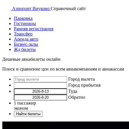
Аэропорт
Внуково
Справочный
сайт
Парковка
Гостиницы
Ранняя регистрация
Трансфер
Аренда авто
Бизнес-залы
Жд билеты
Дешевые авиабилеты онлайн
Поиск и сравнение цен по всем авиакомпаниям и авиакассам
Город вылета
Город прибытия
Туда
Обратно
1
пассажир
эконом
Найти билеты