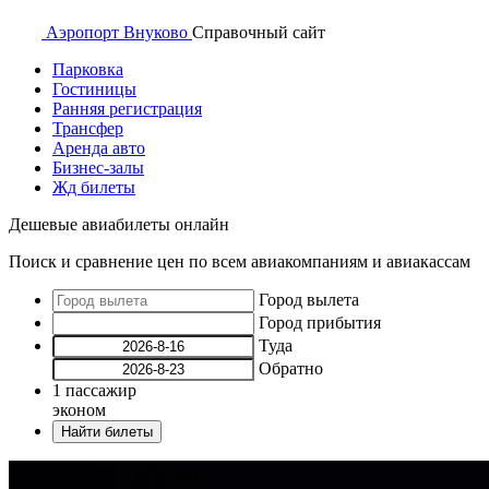
Аэропорт
Внуково
Справочный
сайт
Парковка
Гостиницы
Ранняя регистрация
Трансфер
Аренда авто
Бизнес-залы
Жд билеты
Дешевые авиабилеты онлайн
Поиск и сравнение цен по всем авиакомпаниям и авиакассам
Город вылета
Город прибытия
Туда
Обратно
1
пассажир
эконом
Найти билеты