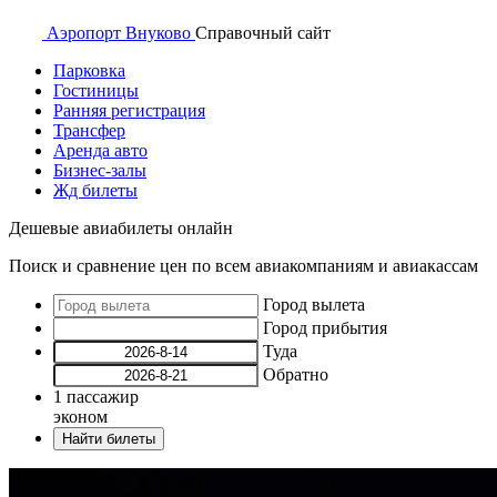
Аэропорт
Внуково
Справочный
сайт
Парковка
Гостиницы
Ранняя регистрация
Трансфер
Аренда авто
Бизнес-залы
Жд билеты
Дешевые авиабилеты онлайн
Поиск и сравнение цен по всем авиакомпаниям и авиакассам
Город вылета
Город прибытия
Туда
Обратно
1
пассажир
эконом
Найти билеты